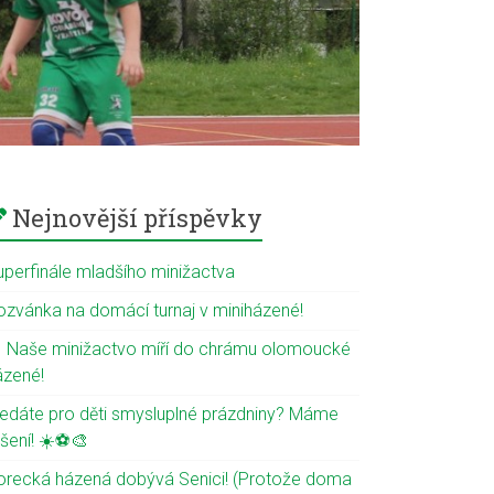
Nejnovější příspěvky
uperfinále mladšího minižactva
ozvánka na domácí turnaj v miniházené!
 Naše minižactvo míří do chrámu olomoucké
ázené!
ledáte pro děti smysluplné prázdniny? Máme
ešení! ☀️⚽🎨
orecká házená dobývá Senici! (Protože doma