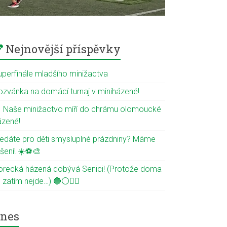
Nejnovější příspěvky
uperfinále mladšího minižactva
ozvánka na domácí turnaj v miniházené!
 Naše minižactvo míří do chrámu olomoucké
ázené!
ledáte pro děti smysluplné prázdniny? Máme
ešení! ☀️⚽🎨
orecká házená dobývá Senici! (Protože doma
 zatím nejde…) 🔵⚪🤾‍♂️
nes