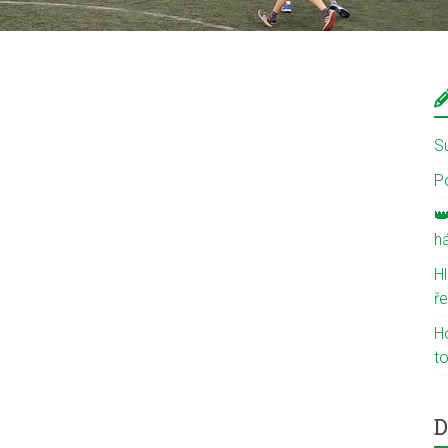
S
P

h
H
ř
H
to
D