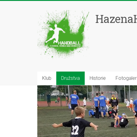
Skip
to
HazenaH
content
Klub
Družstva
Historie
Fotogaler