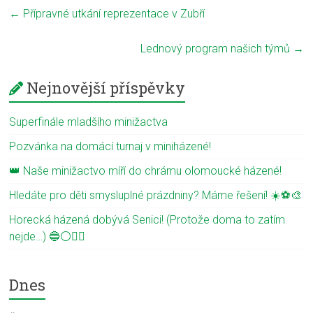
←
Přípravné utkání reprezentace v Zubří
Lednový program našich týmů
→
Nejnovější příspěvky
Superfinále mladšího minižactva
Pozvánka na domácí turnaj v miniházené!
👑 Naše minižactvo míří do chrámu olomoucké házené!
Hledáte pro děti smysluplné prázdniny? Máme řešení! ☀️⚽🎨
Horecká házená dobývá Senici! (Protože doma to zatím
nejde…) 🔵⚪🤾‍♂️
Dnes