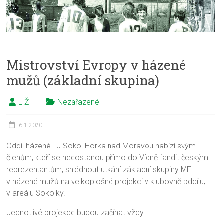
Mistrovství Evropy v házené
mužů (základní skupina)
L Ž
Nezařazené
6.1.2020
Oddíl házené TJ Sokol Horka nad Moravou nabízí svým
členům, kteří se nedostanou přímo do Vídně fandit českým
reprezentantům, shlédnout utkání základní skupiny ME
v házené mužů na velkoplošné projekci v klubovně oddílu,
v areálu Sokolky.
Jednotlivé projekce budou začínat vždy: