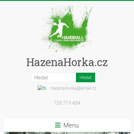
Skip
to
content
HazenaHorka.cz
hazena-horka@email.cz
733 719 434
Menu